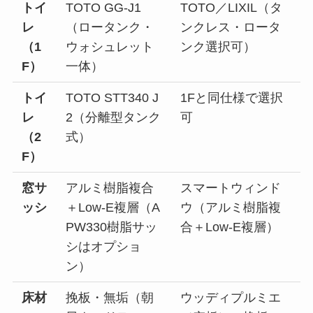
トイ
TOTO GG-J1
TOTO／LIXIL（タ
レ
（ロータンク・
ンクレス・ロータ
（1
ウォシュレット
ンク選択可）
F）
一体）
トイ
TOTO STT340 J
1Fと同仕様で選択
レ
2（分離型タンク
可
（2
式）
F）
窓サ
アルミ樹脂複合
スマートウィンド
ッシ
＋Low-E複層（A
ウ（アルミ樹脂複
PW330樹脂サッ
合＋Low-E複層）
シはオプショ
ン）
床材
挽板・無垢（朝
ウッディプルミエ