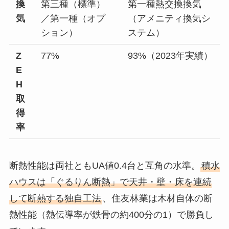
換
第三種（標準）
第一種熱交換換気
気
／第一種（オプ
（アメニティ換気シ
ション）
ステム）
Z
77%
93%（2023年実績）
E
H
取
得
率
断熱性能は両社ともUA値0.4台と互角の水準。
積水
ハウスは「ぐるりん断熱」で天井・壁・床を連続
して断熱する独自工法
、住友林業は木材自体の断
熱性能（熱伝導率が鉄骨の約400分の1）で勝負し