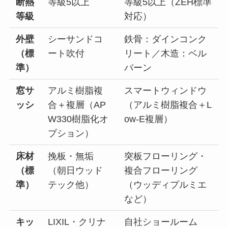
断熱
等級5以上
等級5以上（ZEH標準
等級
対応）
外壁
シーサンドコ
鉄骨：ダインコンク
（標
ート吹付
リート／木造：ベル
準）
バーン
窓サ
アルミ樹脂複
スマートウィンドウ
ッシ
合＋複層（AP
（アルミ樹脂複合＋L
W330樹脂化オ
ow-E複層）
プション）
床材
挽板・無垢
突板フローリング・
（標
（朝日ウッド
複合フローリング
準）
テック他）
（ウッディプルミエ
など）
キッ
LIXIL・クリナ
自社ショールーム