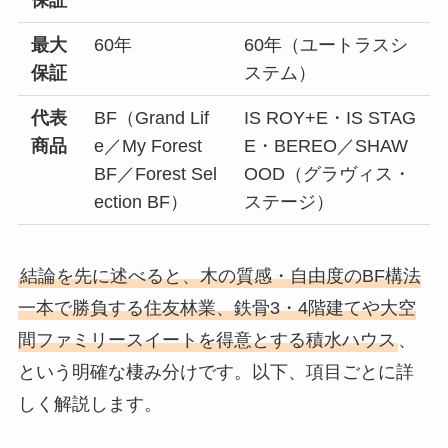
最大
60年
60年（ユートラスシ
保証
ステム）
代表
BF（Grand Lif
IS ROY+E・IS STAG
商品
e／My Forest
E・BEREO／SHAW
BF／Forest Sel
OOD（グラヴィス・
ection BF）
ステージ）
結論を先に述べると、木の質感・自由度のBF構法
一本で勝負する住友林業、鉄骨3・4階建てや大空
間ファミリースイートを得意とする積水ハウス
、
という明確な棲み分けです。以下、項目ごとに詳
しく解説します。