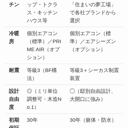
チン
ップ・トクラ
「住まいの夢工場」
ス・キッチン
で各社ブランドから
ハウス等
選択
冷暖
個別エアコン
個別エアコン（標
房
（標準）／PRI
準）／エアシーズン
ME AIR（オプ
（オプション）
ション）
耐震
等級3（BF構
等級3＋シーカス制震
法）
装置
設計
◎（ミリ単位
◯（邸別自由設計、
自由
調整可・木造N
大開口に強み）
度
o.1）
初期
30年
30年（躯体・防水）
保証