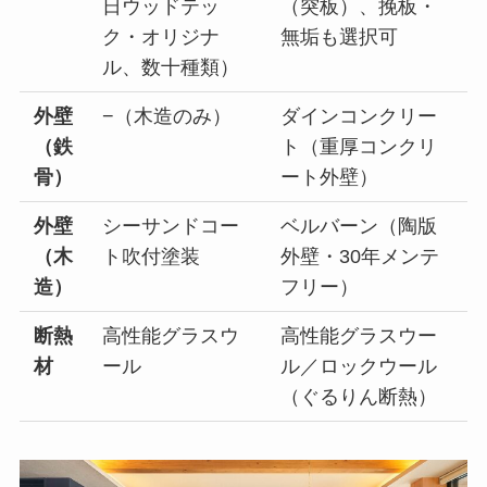
日ウッドテッ
（突板）、挽板・
ク・オリジナ
無垢も選択可
ル、数十種類）
外壁
−（木造のみ）
ダインコンクリー
（鉄
ト（重厚コンクリ
骨）
ート外壁）
外壁
シーサンドコー
ベルバーン（陶版
（木
ト吹付塗装
外壁・30年メンテ
造）
フリー）
断熱
高性能グラスウ
高性能グラスウー
材
ール
ル／ロックウール
（ぐるりん断熱）