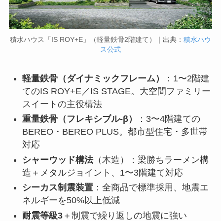
積水ハウス「IS ROY+E」（軽量鉄骨2階建て）｜出典：
積水ハウ
ス公式
軽量鉄骨（ダイナミックフレーム）
：1〜2階建
てのIS ROY+E／IS STAGE。大空間ファミリー
スイートの主役構法
重量鉄骨（フレキシブル-β）
：3〜4階建ての
BEREO・BEREO PLUS。都市型住宅・多世帯
対応
シャーウッド構法
（木造）：梁勝ちラーメン構
造＋メタルジョイント、1〜3階建て対応
シーカス制震装置
：全商品で標準採用、地震エ
ネルギーを50%以上低減
耐震等級3
＋制震で繰り返しの地震に強い