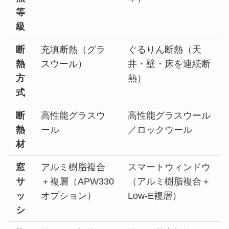
等
級
断
充填断熱（グラ
ぐるりん断熱（天
熱
スウール）
井・壁・床を連続断
方
熱）
式
断
高性能グラスウ
高性能グラスウール
熱
ール
／ロックウール
材
窓
アルミ樹脂複合
スマートウィンドウ
サ
＋複層（APW330
（アルミ樹脂複合＋
ッ
オプション）
Low-E複層）
シ