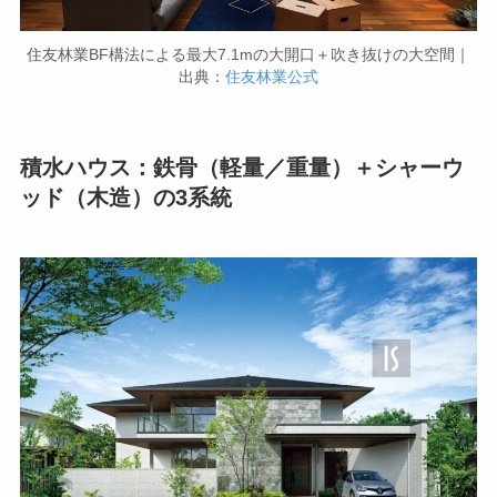
住友林業BF構法による最大7.1mの大開口＋吹き抜けの大空間｜
出典：
住友林業公式
積水ハウス：鉄骨（軽量／重量）＋シャーウ
ッド（木造）の3系統