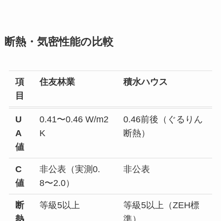
断熱・気密性能の比較
項
住友林業
積水ハウス
目
U
0.41〜0.46 W/m2
0.46前後（ぐるりん
A
K
断熱）
値
C
非公表（実測0.
非公表
値
8〜2.0）
断
等級5以上
等級5以上（ZEH標
熱
準）