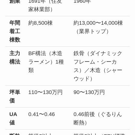
創業
1691年（住友
1960年
家林業部）
年間
約8,500棟
約13,000〜14,000棟
着工
（業界トップ）
棟数
主力
BF構法（木造
鉄骨（ダイナミック
構法
ラーメン）1種
フレーム・シーカ
類
ス）／木造（シャー
ウッド）
坪単
110〜130万円
90〜130万円
価
UA
0.41〜0.46
0.46前後（ぐるりん
値
断熱）