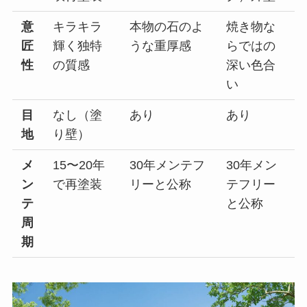
意
キラキラ
本物の石のよ
焼き物な
匠
輝く独特
うな重厚感
らではの
性
の質感
深い色合
い
目
なし（塗
あり
あり
地
り壁）
メ
15〜20年
30年メンテフ
30年メン
ン
で再塗装
リーと公称
テフリー
テ
と公称
周
期