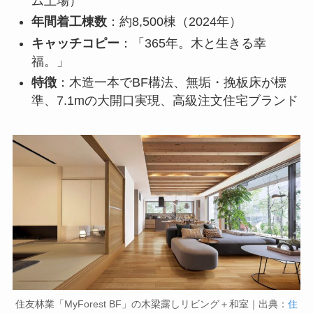
ム上場）
年間着工棟数
：約8,500棟（2024年）
キャッチコピー
：「365年。木と生きる幸
福。」
特徴
：木造一本でBF構法、無垢・挽板床が標
準、7.1mの大開口実現、高級注文住宅ブランド
住友林業「MyForest BF」の木梁露しリビング＋和室｜出典：
住