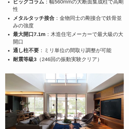
ビッグコラム
：幅560mmの大断面集成柱で高剛
性
メタルタッチ接合
：金物同士の剛接合で鉄骨並
みの強度
最大開口7.1m
：木造住宅メーカーで最大級の大
開口
通し柱不要
：ミリ単位の間取り調整が可能
耐震等級3
（246回の振動実験クリア）