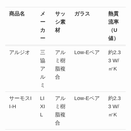
商品名
メ
サッ
ガラス
熱貫
ー
シ素
流率
カ
材
（U
ー
値）
アルジオ
三
アル
Low-Eペア
約2.3
協
ミ樹
3 W/
ア
脂複
㎡K
ル
合
ミ
サーモスI
LI
アル
Low-Eペア
約2.3
I-H
XI
ミ樹
3 W/
L
脂複
㎡K
合