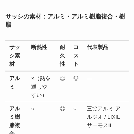
サッシの素材：アルミ・アルミ樹脂複合・樹
脂
サッ
断熱性
耐
コ
代表製品
シ素
久
ス
材
性
ト
アル
×（熱を
◎
◎
―
ミ
通しや
すい）
アル
○
◎
○
三協アルミ ア
ミ樹
ルジオ / LIXIL
脂複
サーモスII
合