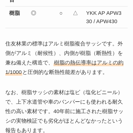
樹脂
◎
○
△
YKK AP APW3
30 / APW430
住友林業の標準はアルミ樹脂複合サッシです。外
側がアルミ（耐候性）、内側が樹脂（断熱性）を
兼ね備えた構造で、
樹脂の熱伝導率はアルミの約
1/1000
と圧倒的な断熱性能差があります。
なお、樹脂サッシの素材は塩ビ（塩化ビニール）
で、上下水道管や車のバンパーにも使われる耐久
性の高い素材です。40年前に施工された樹脂サッ
シの実物検証でも劣化がほとんどなかったという
報告もあります。