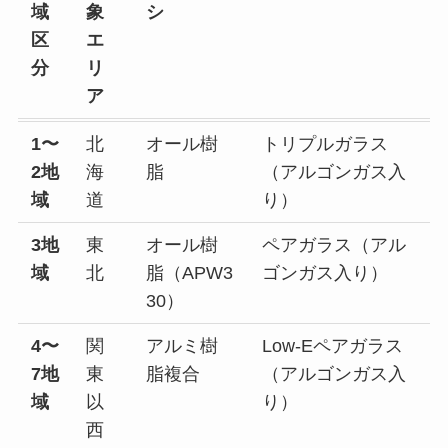
域
象
シ
区
エ
分
リ
ア
1〜
北
オール樹
トリプルガラス
2地
海
脂
（アルゴンガス入
域
道
り）
3地
東
オール樹
ペアガラス（アル
域
北
脂（APW3
ゴンガス入り）
30）
4〜
関
アルミ樹
Low-Eペアガラス
7地
東
脂複合
（アルゴンガス入
域
以
り）
西