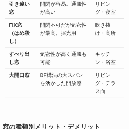
引き違い
開閉が容易。通風性
リビン
窓
が高い
グ・寝室
FIX窓
開閉不可だが気密性
吹き抜
（はめ殺
が最高。採光用
け・高所
し）
すべり出
気密性が高く通風も
キッチ
し窓
可能
ン・浴室
大開口窓
BF構法の大スパン
リビン
を活かした開放感
グ・テラ
ス面
窓の種類別メリット・デメリット