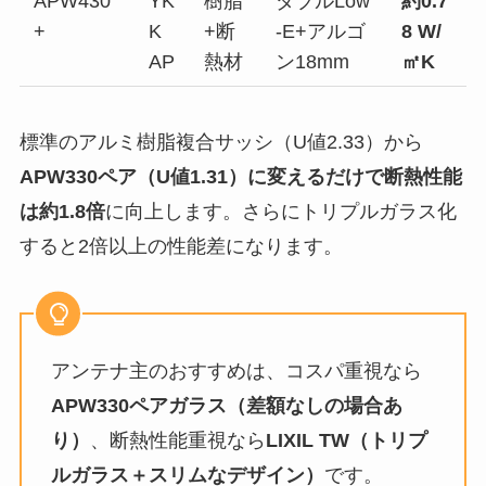
APW430
YK
樹脂
ダブルLow
約0.7
+
K
+断
-E+アルゴ
8 W/
AP
熱材
ン18mm
㎡K
標準のアルミ樹脂複合サッシ（U値2.33）から
APW330ペア（U値1.31）に変えるだけで断熱性能
は約1.8倍
に向上します。さらにトリプルガラス化
すると2倍以上の性能差になります。
アンテナ主のおすすめは、コスパ重視なら
APW330ペアガラス（差額なしの場合あ
り）
、断熱性能重視なら
LIXIL TW（トリプ
ルガラス＋スリムなデザイン）
です。