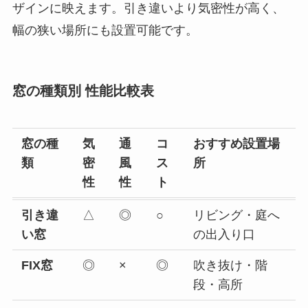
ザインに映えます。引き違いより気密性が高く、
幅の狭い場所にも設置可能です。
窓の種類別 性能比較表
窓の種
気
通
コ
おすすめ設置場
類
密
風
ス
所
性
性
ト
引き違
△
◎
○
リビング・庭へ
い窓
の出入り口
FIX窓
◎
×
◎
吹き抜け・階
段・高所