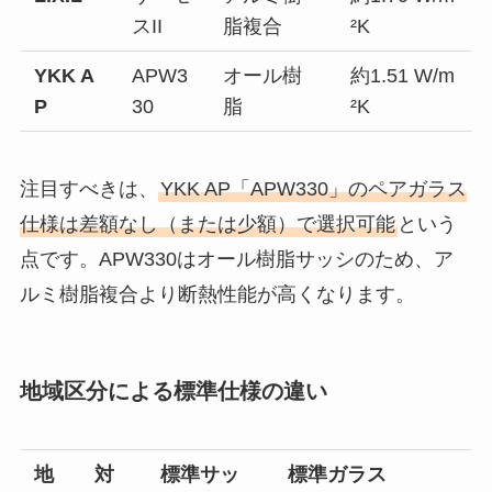
スII
脂複合
²K
YKK A
APW3
オール樹
約1.51 W/m
P
30
脂
²K
注目すべきは、
YKK AP「APW330」のペアガラス
仕様は差額なし（または少額）で選択可能
という
点です。APW330はオール樹脂サッシのため、ア
ルミ樹脂複合より断熱性能が高くなります。
地域区分による標準仕様の違い
地
対
標準サッ
標準ガラス