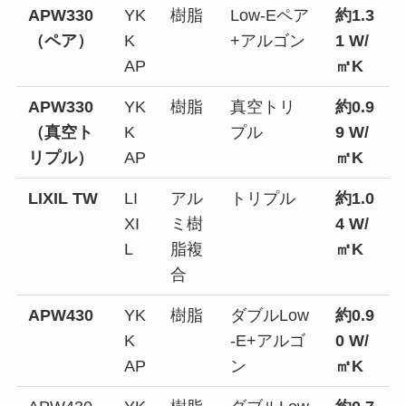
APW330
YK
樹脂
Low-Eペア
約1.3
（ペア）
K
+アルゴン
1 W/
AP
㎡K
APW330
YK
樹脂
真空トリ
約0.9
（真空ト
K
プル
9 W/
リプル）
AP
㎡K
LIXIL TW
LI
アル
トリプル
約1.0
XI
ミ樹
4 W/
L
脂複
㎡K
合
APW430
YK
樹脂
ダブルLow
約0.9
K
-E+アルゴ
0 W/
AP
ン
㎡K