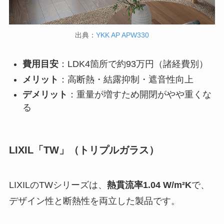
出典：
YKK AP APW330
費用目安
：LDK4箇所で約93万円（諸経費別）
メリット
：高断熱・結露抑制・遮音性向上
デメリット
：重量が増すため開閉がやや重くな
る
LIXIL「TW」（トリプルガラス）
LIXILのTWシリーズは、
熱貫流率1.04 W/m²K
で、
デザイン性と断熱性を両立した製品です。