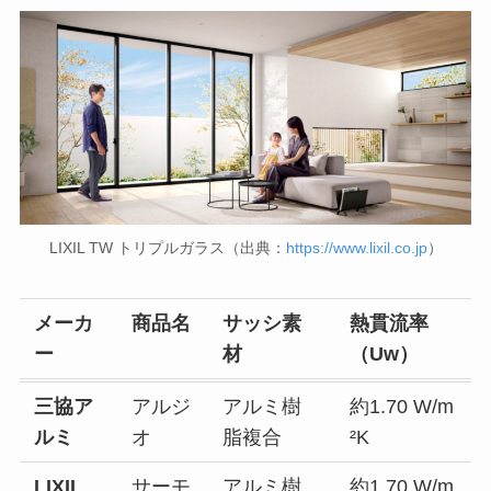
LIXIL TW トリプルガラス（出典：
https://www.lixil.co.jp
）
メーカ
商品名
サッシ素
熱貫流率
ー
材
（Uw）
三協ア
アルジ
アルミ樹
約1.70 W/m
ルミ
オ
脂複合
²K
LIXIL
サーモ
アルミ樹
約1.70 W/m